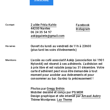
S'INSCRIRE
2 allée Frida Kahlo
Contact
Facebook
44200 Nantes
Instagram
06 24 35 54 97
askipgalerie@gmail.com
Ouvert du lundi au vendredi de 11h à 23h00
Horaires
(plus tard les soirs d'événements)
L'accès au café associatif Askip (association loi 1901
Mentions
Nylon44) est réservé à ses adhérents. L'adhésion est
à prix libre et est valable jusqu'au 31 décembre. Votre
carte d'adhérent peut vous être demandée à tout
moment pour accéder aux événements et pour
consommer au bar. Gardez-la précieusement !
Photos par
Gregg Bréhin
Mobilier dessiné et conçu par
PS:MDR
Design graphique et site internet par
Arnaud Aubry
Thème Wordpress:
Lay Theme